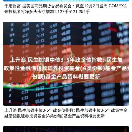
千宏财富 据美国商品期货交易委员会：截至12月2日当周 COMEX白
银投机者将净多头头寸增加1,127手至21,254手
上升浪 民生加银中债3-5年政金债指数: 民生加银中债3-5年政策性金
融债指数证券投资基金(A类份额)基金产品资料概要更新