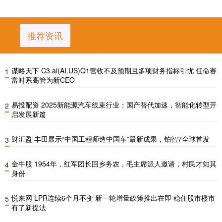
推荐资讯
谋略天下 C3.ai(AI.US)Q1营收不及预期且多项财务指标引忧 任命赛
1
富时系高管为新CEO
易投配资 2025新能源汽车线束行业：国产替代加速，智能化转型开
2
启发展新篇
财汇盈 丰田展示“中国工程师造中国车”最新成果，铂智7全球首发
3
金牛股 1954年，红军团长回乡务农，毛主席派人邀请，村民才知其
4
身份
悦来网 LPR连续6个月不变 新一轮增量政策推出在即 稳住股市楼市
5
有了新提法