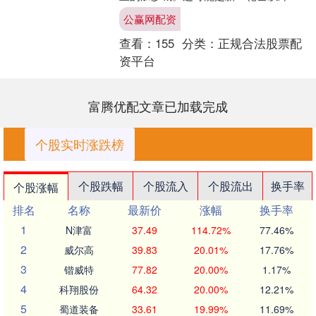
爆发以来，以军在加沙发动的最大规模
公赢网配资
地面行动。 与此同....
查看：
155
分类：
正规合法股票配
资平台
富腾优配文章已加载完成
个股实时涨跌榜
个股跌幅
个股流入
个股流出
换手率
个股涨幅
排名
名称
最新价
涨幅
换手率
1
N津富
37.49
114.72%
77.46%
2
威尔高
39.83
20.01%
17.76%
3
锴威特
77.82
20.00%
1.17%
4
科翔股份
64.32
20.00%
12.21%
5
蜀道装备
33.61
19.99%
11.69%