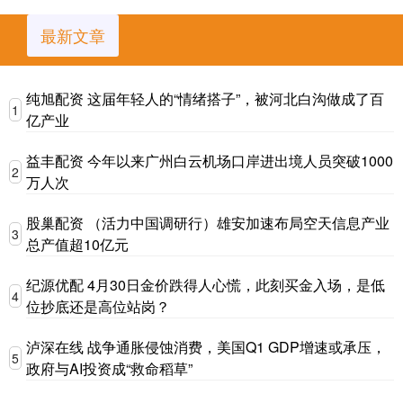
最新文章
纯旭配资 这届年轻人的“情绪搭子”，被河北白沟做成了百
1
亿产业
益丰配资 今年以来广州白云机场口岸进出境人员突破1000
2
万人次
股巢配资 （活力中国调研行）雄安加速布局空天信息产业
3
总产值超10亿元
纪源优配 4月30日金价跌得人心慌，此刻买金入场，是低
4
位抄底还是高位站岗？
泸深在线 战争通胀侵蚀消费，美国Q1 GDP增速或承压，
5
政府与AI投资成“救命稻草”