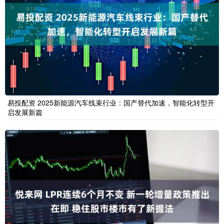
易投配资 2025新能源汽车线束行业：国产替代加速，智能化转型开
启发展新篇