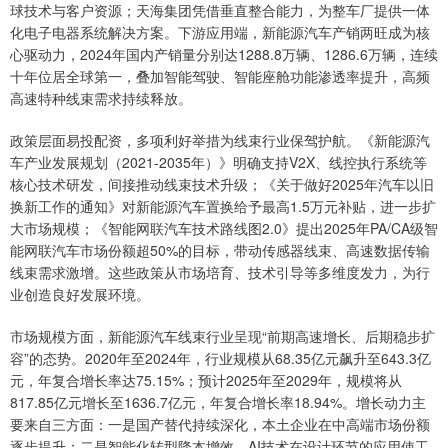
球技术与客户资源；天海集团凭借垂直整合能力，为整车厂提供一体
化电子电器系统解决方案。下游应用端，新能源汽车产销两旺成为核
心驱动力，2024年国内产销量分别达1288.8万辆、1286.6万辆，连续
十年位居全球第一，叠加智能驾驶、智能座舱功能渗透率提升，高频
高速特种线束需求持续释放。
政策层面易投配资，多项利好举措为线束行业保驾护航。《新能源汽
车产业发展规划（2021-2035年）》明确支持V2X、线控执行系统等
核心技术研发，间接推动线束技术升级；《关于做好2025年汽车以旧
换新工作的通知》对新能源汽车置换给予最高1.5万元补贴，进一步扩
大市场规模；《智能网联汽车技术路线图2.0》提出2025年PA/CA级智
能网联汽车市场份额超50%的目标，带动传感器线束、高速数据传输
线束需求激增。这些政策从市场培育、技术引导等多维度发力，为行
业创造良好发展环境。
市场规模方面，新能源汽车线束行业呈现“前期高速增长、后期稳步扩
容”的态势。2020年至2024年，行业规模从68.35亿元飙升至643.3亿
元，年复合增长率达75.15%；预计2025年至2029年，规模将从
817.85亿元增长至1636.7亿元，年复合增长率18.94%。增长动力主
要来自三方面：一是国产替代持续深化，本土企业在中高端市场份额
逐步提升；二是智能化转型降本增效，AI技术在设计环节的应用使工