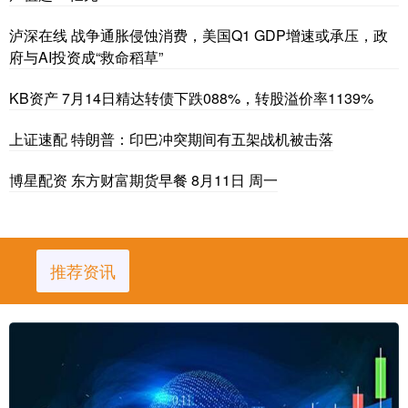
泸深在线 战争通胀侵蚀消费，美国Q1 GDP增速或承压，政
府与AI投资成“救命稻草”
KB资产 7月14日精达转债下跌088%，转股溢价率1139%
上证速配 特朗普：印巴冲突期间有五架战机被击落
博星配资 东方财富期货早餐 8月11日 周一
推荐资讯