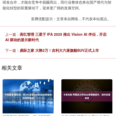
研发合作，才能在竞争中脱颖而出，而行业整体也将在国产替代与智
能化转型的双重驱动下，迎来更广阔的发展空间。
富腾优配提示：文章来自网络，不代表本站观点。
上一篇：
高忆管理 三星于 IFA 2025 推出 Vision AI 伴侣，开启
AI 驱动的显示新时代
下一篇：
鼎际之家 大降2万！吉利大六座旗舰SUV正式上市
相关文章