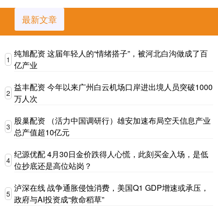
最新文章
纯旭配资 这届年轻人的“情绪搭子”，被河北白沟做成了百
1
亿产业
益丰配资 今年以来广州白云机场口岸进出境人员突破1000
2
万人次
股巢配资 （活力中国调研行）雄安加速布局空天信息产业
3
总产值超10亿元
纪源优配 4月30日金价跌得人心慌，此刻买金入场，是低
4
位抄底还是高位站岗？
泸深在线 战争通胀侵蚀消费，美国Q1 GDP增速或承压，
5
政府与AI投资成“救命稻草”