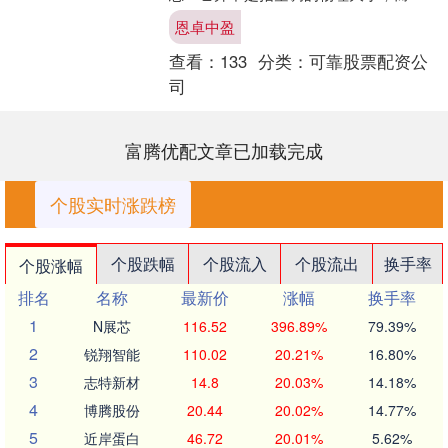
衡量空调制冷能力的一个传统单位。简
恩卓中盈
单来说，匹数越....
查看：
133
分类：
可靠股票配资公
司
富腾优配文章已加载完成
个股实时涨跌榜
个股跌幅
个股流入
个股流出
换手率
个股涨幅
排名
名称
最新价
涨幅
换手率
1
N展芯
116.52
396.89%
79.39%
2
锐翔智能
110.02
20.21%
16.80%
3
志特新材
14.8
20.03%
14.18%
4
博腾股份
20.44
20.02%
14.77%
5
近岸蛋白
46.72
20.01%
5.62%