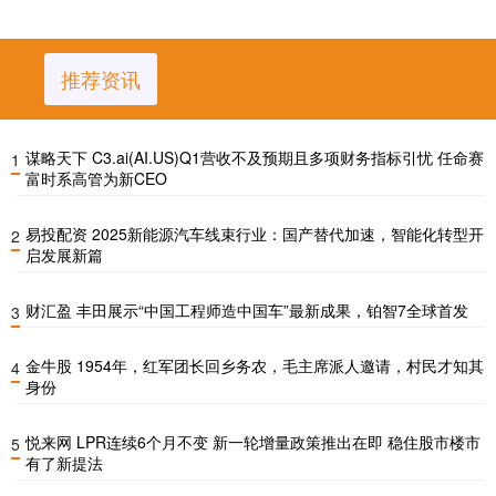
推荐资讯
谋略天下 C3.ai(AI.US)Q1营收不及预期且多项财务指标引忧 任命赛
1
富时系高管为新CEO
易投配资 2025新能源汽车线束行业：国产替代加速，智能化转型开
2
启发展新篇
财汇盈 丰田展示“中国工程师造中国车”最新成果，铂智7全球首发
3
金牛股 1954年，红军团长回乡务农，毛主席派人邀请，村民才知其
4
身份
悦来网 LPR连续6个月不变 新一轮增量政策推出在即 稳住股市楼市
5
有了新提法